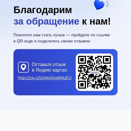
Благодарим
за обращение
к нам!
Помогите нам стать лучше — пройдите по ссылке
в QR-коде и поделитесь своим отзывом
Оставьте отзыв
в Яндекс картах
https://ya.cc/t/a4voOuaW4cyfJJ