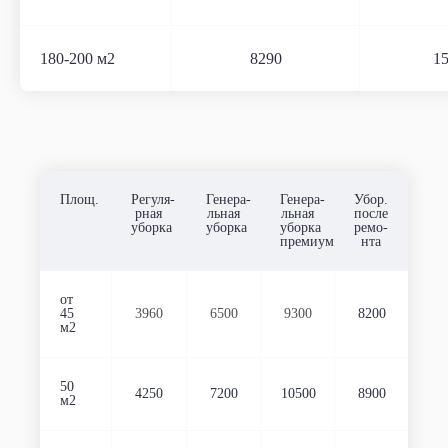
180-200 м2
8290
1
Площ.
Регуля-
Генера-
Генера-
Убор.
рная
льная
льная
после
уборка
уборка
уборка
ремо-
премиум
нта
от
45
3960
6500
9300
8200
м2
50
4250
7200
10500
8900
м2