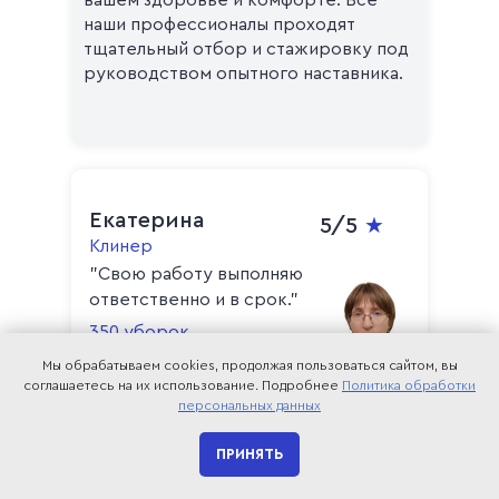
вашем здоровье и комфорте. Все
наши профессионалы проходят
тщательный отбор и стажировку под
руководством опытного наставника.
Екатерина
5/5
★
Клинер
"Свою работу выполняю
ответственно и в срок."
350 уборок
Мы обрабатываем cookies, продолжая пользоваться сайтом, вы
соглашаетесь на их использование. Подробнее
Политика обработки
персональных данных
ПРИНЯТЬ
Олег
4,9/5
★
Квартира
Офис
БЦ
Магазин
ТЦ
Клинер