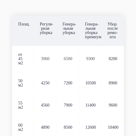
Площ.
Регуля-
Генера-
Генера-
Убор.
рная
льная
льная
после
уборка
уборка
уборка
ремо-
премиум
нта
от
45
3960
6500
9300
8200
м2
50
4250
7200
10500
8900
м2
55
4560
7900
11400
9600
м2
60
4890
8500
12600
10400
м2