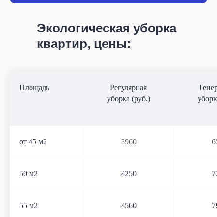
Экологическая уборка
квартир, цены:
Площадь
Регулярная
Гене
уборка (руб.)
уборк
от 45 м2
3960
6
50 м2
4250
7
55 м2
4560
7