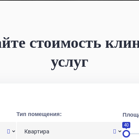
айте стоимость кли
услуг
Тип помещения:
Площ
40