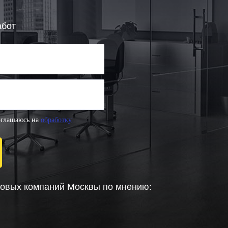
абот
оглашаюсь на
обработку
говых компаний Москвы по мнению: