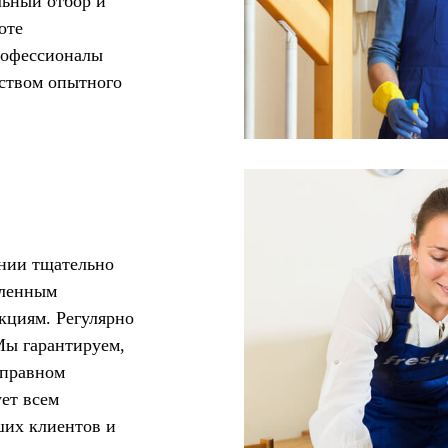
льный отбор и
оте
рофессионалы
дством опытного
ании тщательно
вленным
кциям. Регулярно
Мы гарантируем,
справном
ует всем
ших клиентов и