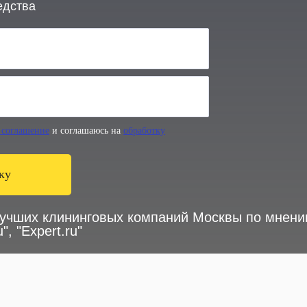
едства
 соглашение
и соглашаюсь на
обработку
ку
лучших клининговых компаний Москвы по мнени
", "Expert.ru"