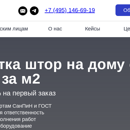
+7 (495) 146-69-19
Об
ским лицам
О нас
Кейсы
Ц
ка штор на дому 
 за м2
%
на первый заказ
артам СанПиН и ГОСТ
 ответственность
олнения работ
борудование