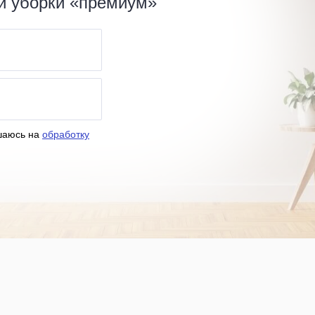
ой уборки «премиум»
шаюсь на
обработку