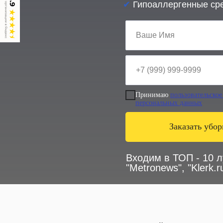
✔
Гипоаллергенные ср
Принимаю
пользовательское
персональных данных
Заказать убор
Входим в ТОП - 10 
"Metronews", "Klerk.ru