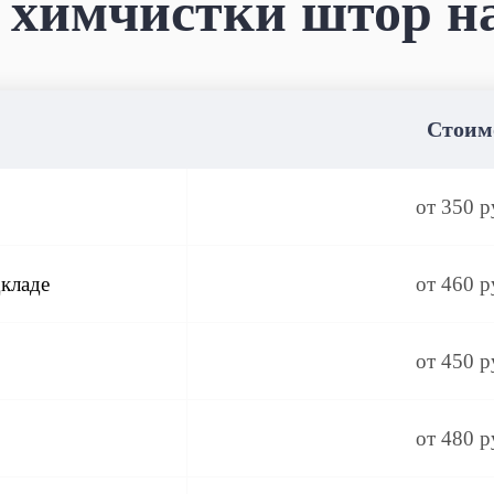
химчистки штор н
Стоим
от 350 р
кладе
от 460 р
от 450 р
от 480 р