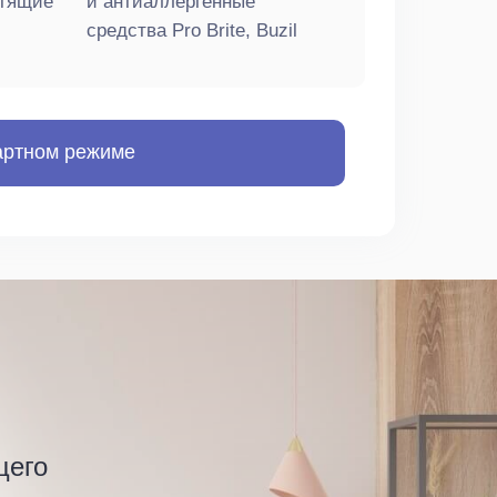
стящие
и антиаллергенные
средства Pro Brite, Buzil
артном режиме
щего