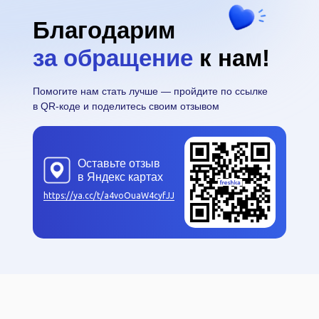
Благодарим
за обращение
к нам!
Помогите нам стать лучше — пройдите по ссылке
в QR-коде и поделитесь своим отзывом
Оставьте отзыв
в Яндекс картах
https://ya.cc/t/a4voOuaW4cyfJJ